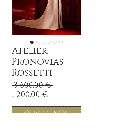
Atelier
Pronovias
Rossetti
Běžná
 3 600,00 € 
Zvýhodněná
cena
1 200,00 €
cena
Přidat do košíku