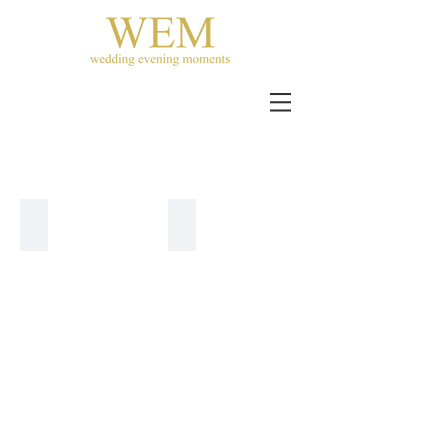
690 - 890 €
690 -990 €
LANESTA
Pronovias