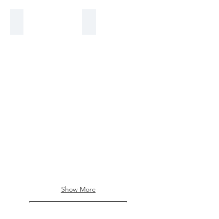
Výpredaj
790 - 890€
Outlet
Show More
LANESTA