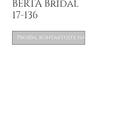
BERTA Bridal
17-136
Prosím, kontaktujte nás
BERTA Bridal 17-136
© 2022 by Svadobný salón WEM.
All rights are reserved.