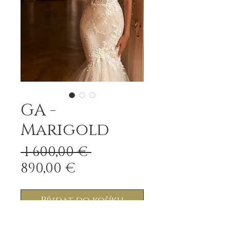
GA -
Marigold
Běžná
 1 600,00 € 
Zvýhodněná
cena
890,00 €
cena
Přidat do košíku