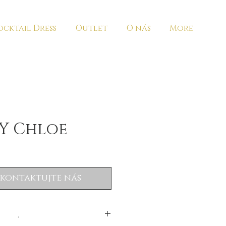
cktail Dress
Outlet
O nás
More
Y Chloe
 kontaktujte nás
.