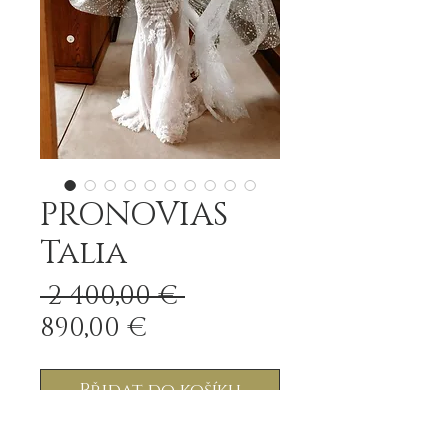
PRONOVIAS
Talia
Běžná
 2 400,00 € 
Zvýhodněná
cena
890,00 €
cena
Přidat do košíku