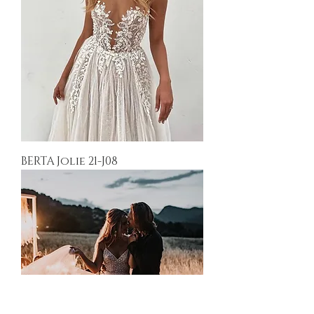
BERTA Jolie 21-J08