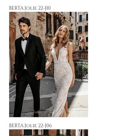
BERTA Jolie 22-J10
BERTA Jolie 22-J06