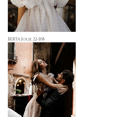
BERTA Jolie 22-J08